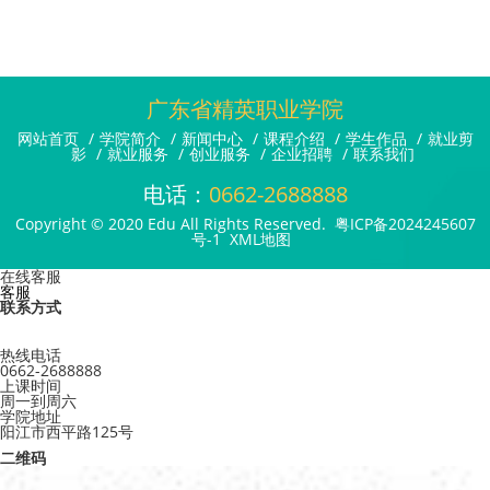
广东省精英职业学院
网站首页
/
学院简介
/
新闻中心
/
课程介绍
/
学生作品
/
就业剪
影
/
就业服务
/
创业服务
/
企业招聘
/
联系我们
电话：
0662-2688888
Copyright © 2020 Edu All Rights Reserved.
粤ICP备2024245607
号-1
XML地图
在线客服
客服
联系方式
热线电话
0662-2688888
上课时间
周一到周六
学院地址
阳江市西平路125号
二维码