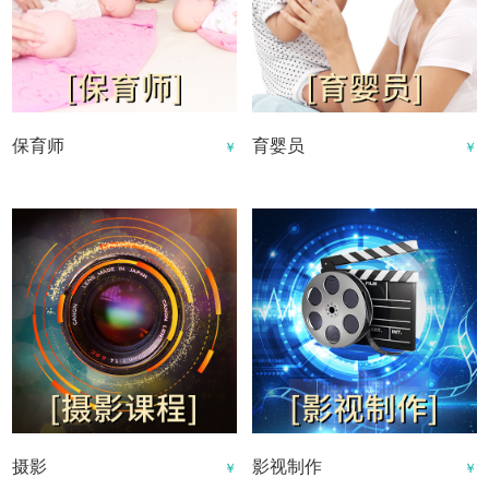
保育师
育婴员
￥
￥
摄影
影视制作
￥
￥